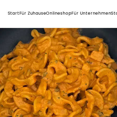
Start
Für Zuhause
Onlineshop
Für Unternehmen
St