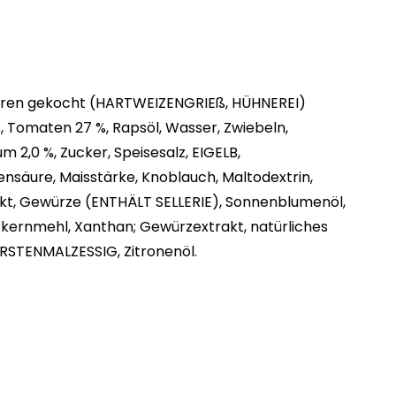
waren gekocht (HARTWEIZENGRIEß, HÜHNEREI)
 Tomaten 27 %, Rapsöl, Wasser, Zwiebeln,
m 2,0 %, Zucker, Speisesalz, EIGELB,
ensäure, Maisstärke, Knoblauch, Maltodextrin,
kt, Gewürze (ENTHÄLT SELLERIE), Sonnenblumenöl,
rkernmehl, Xanthan; Gewürzextrakt, natürliches
RSTENMALZESSIG, Zitronenöl.