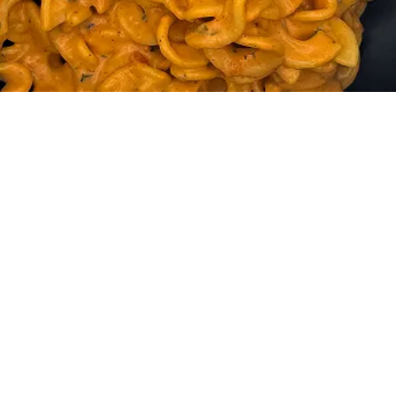
lat
ran