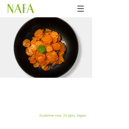
Karottensalat in
Scheiben
Glutenfrei max. 20 ppm, Vegan