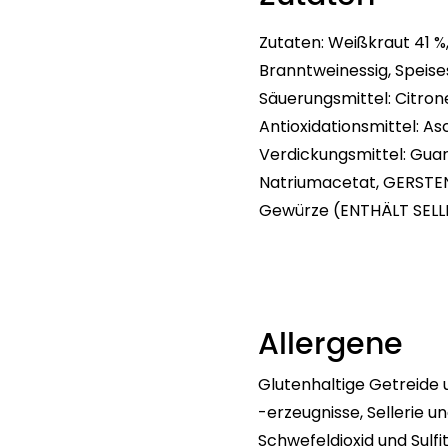
Zutaten: Weißkraut 41 %,
Branntweinessig, Speises
Säuerungsmittel: Citron
Antioxidationsmittel: A
Verdickungsmittel: Gua
Natriumacetat, GERSTEN
Gewürze (ENTHÄLT SELLER
Allergene
Glutenhaltige Getreide u
-erzeugnisse, Sellerie u
Schwefeldioxid und Sulfi