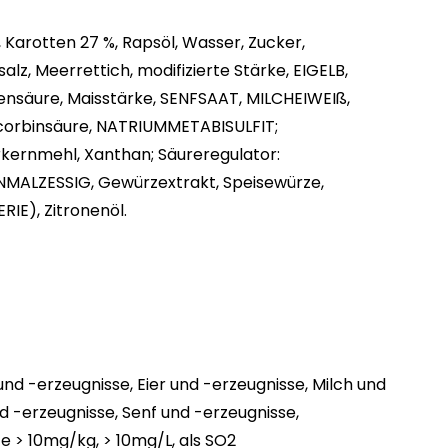
 Karotten 27 %, Rapsöl, Wasser, Zucker,
alz, Meerrettich, modifizierte Stärke, EIGELB,
ensäure, Maisstärke, SENFSAAT, MILCHEIWEIß,
scorbinsäure, NATRIUMMETABISULFIT;
rkernmehl, Xanthan; Säureregulator:
MALZESSIG, Gewürzextrakt, Speisewürze,
IE), Zitronenöl.
nd -erzeugnisse, Eier und -erzeugnisse, Milch und
nd -erzeugnisse, Senf und -erzeugnisse,
te > 10mg/kg, > 10mg/L, als SO2