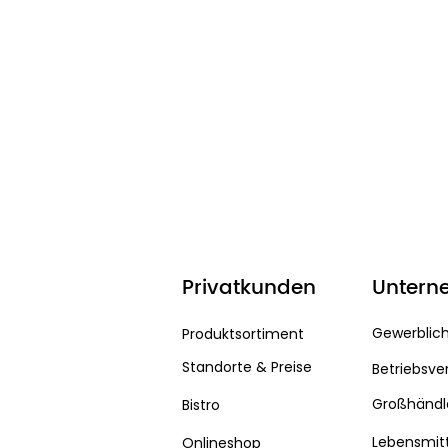
Privatkunden
Untern
Gewerblic
Produktsortiment
Standorte & Preise
Betriebsve
Großhändl
Bistro
Lebensmitt
Onlineshop