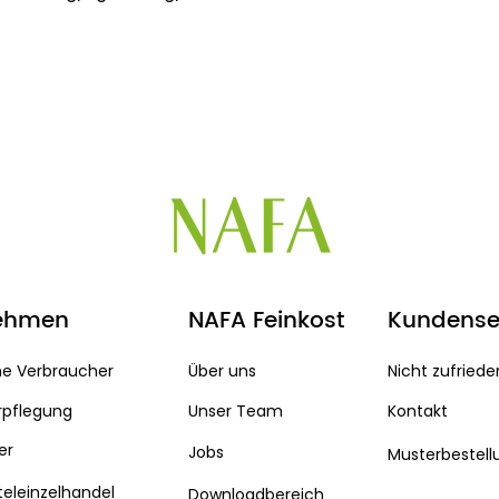
ehmen
NAFA Feinkost
Kundense
he Verbraucher
Über uns
Nicht zufriede
rpflegung
Unser Team
Kontakt
er
Jobs
Musterbestell
eleinzelhandel
Downloadbereich