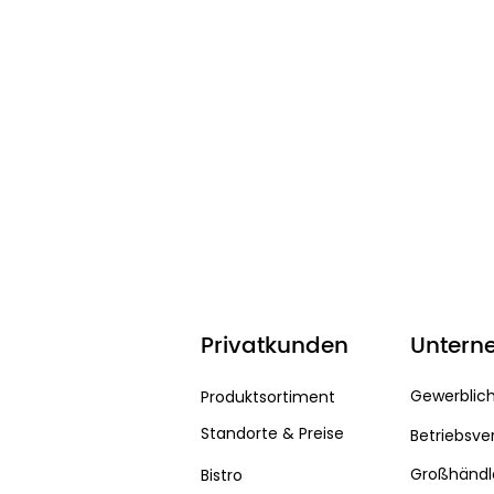
Privatkunden
Untern
Gewerblic
Produktsortiment
Standorte & Preise
Betriebsve
Großhändl
Bistro