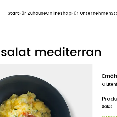
Start
Für Zuhause
Onlineshop
Für Unternehmen
St
lsalat mediterran
Ernäh
Gluten
Produ
Salat