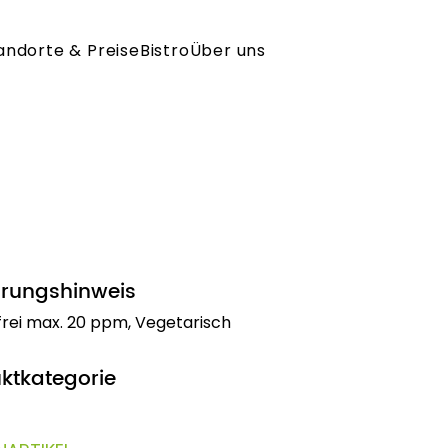
andorte & Preise
Bistro
Über uns
rungshinweis
frei max. 20 ppm, Vegetarisch
ktkategorie