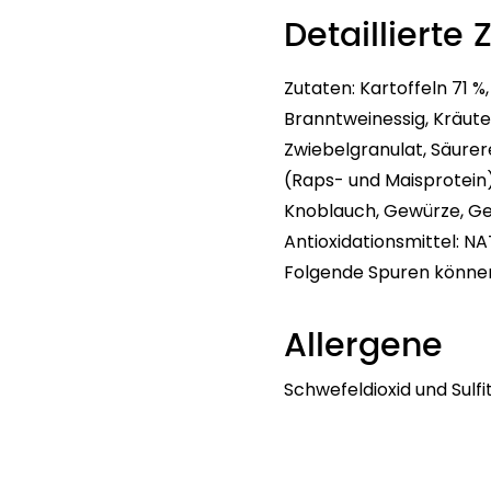
Detaillierte 
Zutaten: Kartoffeln 71 %
Branntweinessig, Kräuter
Zwiebelgranulat, Säurere
(Raps- und Maisprotein)
Knoblauch, Gewürze, Ge
Antioxidationsmittel: N
Folgende Spuren können e
Allergene
Schwefeldioxid und Sulfi