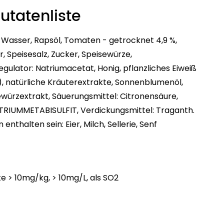
Zutatenliste
, Wasser, Rapsöl, Tomaten - getrocknet 4,9 %,
, Speisesalz, Zucker, Speisewürze,
gulator: Natriumacetat, Honig, pflanzliches Eiweiß
, natürliche Kräuterextrakte, Sonnenblumenöl,
würzextrakt, Säuerungsmittel: Citronensäure,
ATRIUMMETABISULFIT, Verdickungsmittel: Traganth.
nthalten sein: Eier, Milch, Sellerie, Senf
te > 10mg/kg, > 10mg/L, als SO2