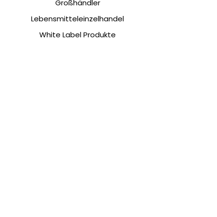
Großhändler
Lebensmitteleinzelhandel
White Label Produkte
Kundenservice
Nicht zufrieden?
Kontakt
Musterbestellung
NAFA Feinkost
Über uns
Unser Team
Jobs