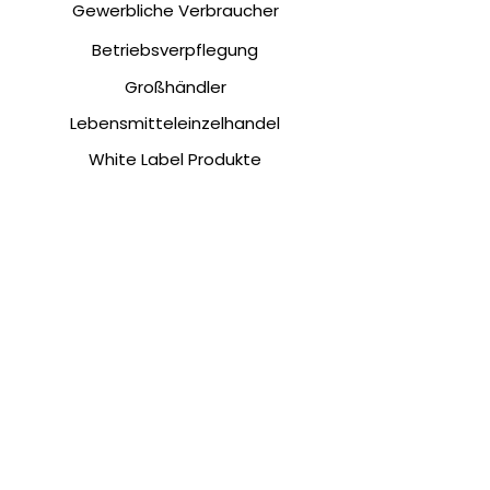
Gewerbliche Verbraucher
Betriebsverpflegung
Großhändler
Lebensmitteleinzelhandel
White Label Produkte
Kundenservice
Nicht zufrieden?
Kontakt
Musterbestellung
NAFA Feinkost
Über uns