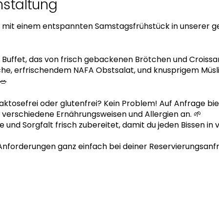
nstaltung
mit einem entspannten Samstagsfrühstück in unserer g
s Buffet, das von frisch gebackenen Brötchen und Croiss
e, erfrischendem NAFA Obstsalat, und knusprigem Müsli 
🥗
aktosefrei oder glutenfrei? Kein Problem! Auf Anfrage bie
r verschiedene Ernährungsweisen und Allergien an. 🌱
ebe und Sorgfalt frisch zubereitet, damit du jeden Bissen i
n Anforderungen ganz einfach bei deiner Reservierungsanfr