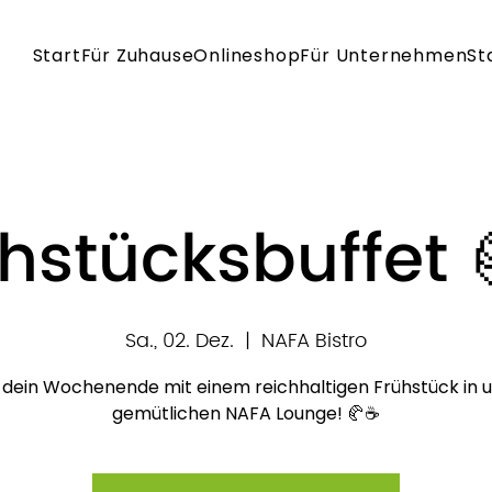
Start
Für Zuhause
Onlineshop
Für Unternehmen
St
hstücksbuffet 
Sa., 02. Dez.
  |  
NAFA Bistro
 dein Wochenende mit einem reichhaltigen Frühstück in 
gemütlichen NAFA Lounge! 🥐☕️