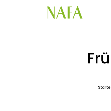
Frü
Starte