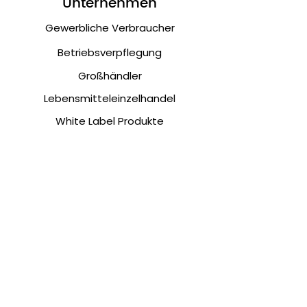
Unternehmen
Gewerbliche Verbraucher
Betriebsverpflegung
Großhändler
Lebensmitteleinzelhandel
White Label Produkte
Kundenservice
Nicht zufrieden?
Kontakt
Musterbestellung
NAFA Feinkost